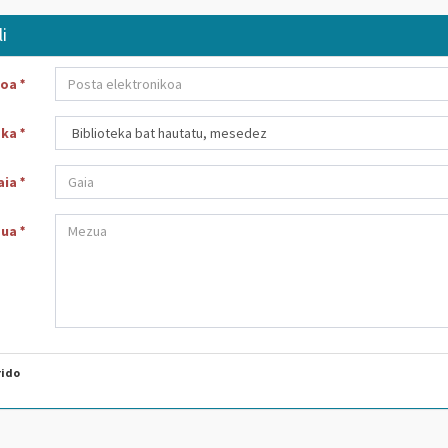
i
koa
eka
aia
zua
rido