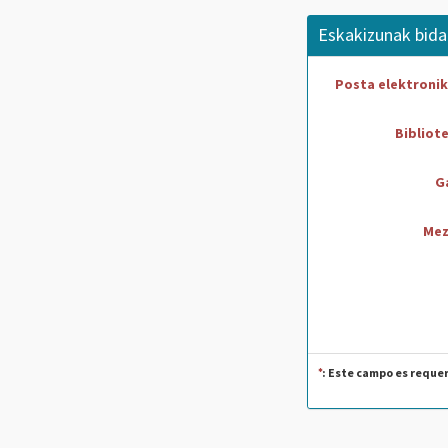
Eskakizunak bidal
Posta elektroni
Bibliot
G
Me
: Este campo es reque